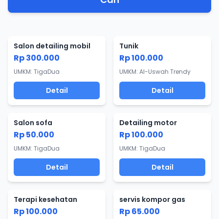
Salon detailing mobil
Tunik
Rp 300.000
Rp 100.000
UMKM: TigaDua
UMKM: Al-Uswah Trendy
Detail
Detail
Salon sofa
Detailing motor
Rp 50.000
Rp 100.000
UMKM: TigaDua
UMKM: TigaDua
Detail
Detail
Terapi kesehatan
servis kompor gas
Rp 100.000
Rp 65.000