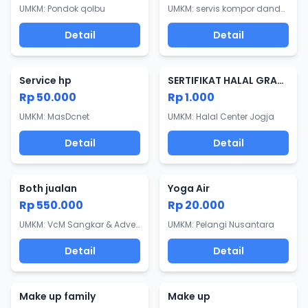
UMKM: Pondok qolbu
UMKM: servis kompor dandan.idwd
Detail
Detail
Service hp
SERTIFIKAT HALAL GRATIS
Rp 50.000
Rp 1.000
UMKM: MasDcnet
UMKM: Halal Center Jogja
Detail
Detail
Both jualan
Yoga Air
Rp 550.000
Rp 20.000
UMKM: VcM Sangkar & Advertising
UMKM: Pelangi Nusantara
Detail
Detail
Make up family
Make up