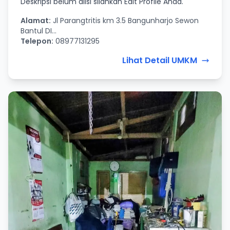
Deskripsi belum diisi silahkan Edit Profile Anda.
Alamat:
Jl Parangtritis km 3.5 Bangunharjo Sewon
Bantul DI...
Telepon:
08977131295
Lihat Detail UMKM