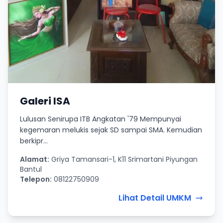
Galeri ISA
Lulusan Senirupa ITB Angkatan '79 Mempunyai
kegemaran melukis sejak SD sampai SMA. Kemudian
berkipr...
Alamat:
Griya Tamansari-1, K11 Srimartani Piyungan
Bantul
Telepon:
08122750909
Lihat Detail UMKM