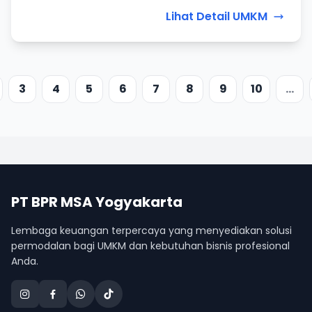
Lihat Detail UMKM
3
4
5
6
7
8
9
10
...
PT BPR MSA Yogyakarta
Lembaga keuangan terpercaya yang menyediakan solusi
permodalan bagi UMKM dan kebutuhan bisnis profesional
Anda.