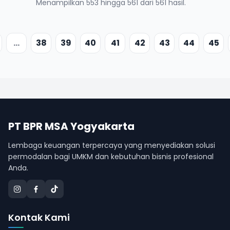
Menampilkan 553 hingga 561 dari 561 hasil.
...
38
39
40
41
42
43
44
45
PT BPR MSA Yogyakarta
Lembaga keuangan terpercaya yang menyediakan solusi
permodalan bagi UMKM dan kebutuhan bisnis profesional
Anda.
Kontak Kami