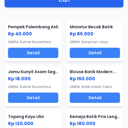
Pempek Palembang Asli
Miniatur Becak Batik
Rp 40.000
Rp 85.000
UMKM: Kuliner Nusantara
UMKM: Kerajinan Jaya
Detail
Detail
Jamu Kunyit Asam Segar
Blouse Batik Modern Wanita
Rp 18.000
Rp 150.000
UMKM: Kuliner Nusantara
UMKM: Batik Indah Ceria
Detail
Detail
Topeng Kayu Ukir
Kemeja Batik Pria Lengan Panjang
Rp 120.000
Rp 180.000