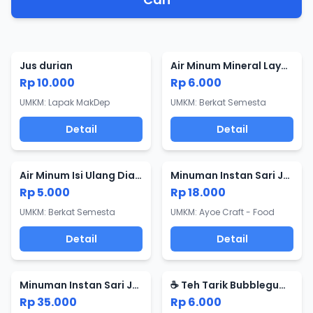
Jus durian
Air Minum Mineral Layanan Antar
Rp 10.000
Rp 6.000
UMKM: Lapak MakDep
UMKM: Berkat Semesta
Detail
Detail
Air Minum Isi Ulang Diambil
Minuman Instan Sari Jahe Merah 100 gram
Rp 5.000
Rp 18.000
UMKM: Berkat Semesta
UMKM: Ayoe Craft - Food
Detail
Detail
Minuman Instan Sari Jahe Merah 200 gram
☕ Teh Tarik Bubblegum ☕
Rp 35.000
Rp 6.000