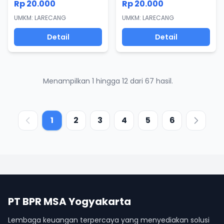
Rp 20.000
Rp 20.000
UMKM: LARECANG
UMKM: LARECANG
Detail
Detail
Menampilkan 1 hingga 12 dari 67 hasil.
1
2
3
4
5
6
PT BPR MSA Yogyakarta
Lembaga keuangan terpercaya yang menyediakan solusi