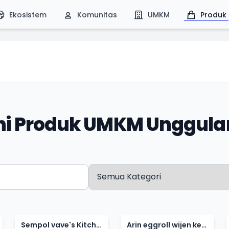
Ekosistem
Komunitas
UMKM
Produk
ahi Produk UMKM Unggula
Sempol vave's Kitchen
Arin eggroll wijen keju