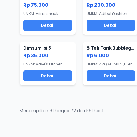
Rp 75.000
Rp 200.000
UMKM: Arin's snack
UMKM: Adibahfashion
Detail
Detail
Dimsum isi 8
☕ Teh Tarik Bubblegum ☕
Rp 35.000
Rp 6.000
UMKM: Vave's Kitchen
UMKM: ARQ ALFARIZQI Teh Tarik Cuzee
Detail
Detail
Menampilkan 61 hingga 72 dari 561 hasil.