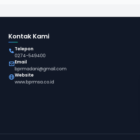
Kontak Kami
Telepon
0274-549400
Email
bprmadani@gmail.com
Website
www.bprmsa.co.id