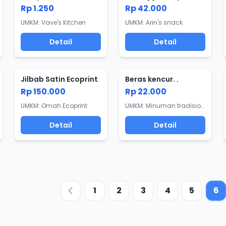
Rp 1.250
Rp 42.000
UMKM: Vave's Kitchen
UMKM: Arin's snack
Detail
Detail
Jilbab Satin Ecoprint
Beras kencur. .
Rp 150.000
Rp 22.000
UMKM: Omah Ecoprint
UMKM: Minuman tradisional
Detail
Detail
1
2
3
4
5
6