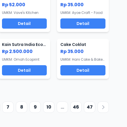
Rp 52.000
Rp 35.000
UMKM: Vave's Kitchen
UMKM: Ayoe Craft - Food
Detail
Detail
Kain Sutra India Ecoprint
Cake Coklat
Rp 2.500.000
Rp 35.000
UMKM: Omah Ecoprint
UMKM: Hani Cake & Bakery
Detail
Detail
7
8
9
10
...
46
47