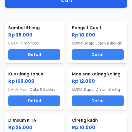
Sambel Itheng
Pangsit Cubit
Rp 35.000
Rp 10.000
UMKM: Almo food
UMKM: Jogja Jajan Barokah
Detail
Detail
Kue ulang tahun
Manisan kolang kaling
Rp 150.000
Rp 12.000
UMKM: Hani Cake & Bakery
UMKM: Dapur D' Yani Brintiq
Detail
Detail
Dimsum KITA
Cireng kuah
Rp 25.000
Rp 10.000