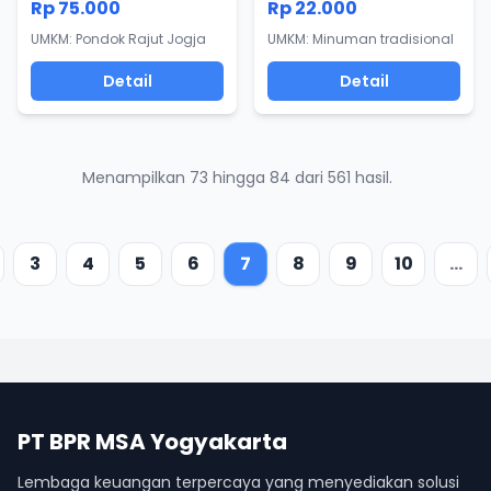
Rp 75.000
Rp 22.000
UMKM: Pondok Rajut Jogja
UMKM: Minuman tradisional
Detail
Detail
Menampilkan 73 hingga 84 dari 561 hasil.
3
4
5
6
7
8
9
10
...
PT BPR MSA Yogyakarta
Lembaga keuangan terpercaya yang menyediakan solusi