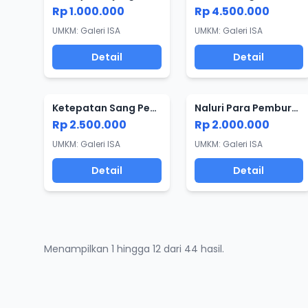
Rp 1.000.000
Rp 4.500.000
UMKM: Galeri ISA
UMKM: Galeri ISA
Detail
Detail
Ketepatan Sang Pemburu - Lukisan Elang
Naluri Para Pemburu - Lukisan Burung
Rp 2.500.000
Rp 2.000.000
UMKM: Galeri ISA
UMKM: Galeri ISA
Detail
Detail
Menampilkan 1 hingga 12 dari 44 hasil.