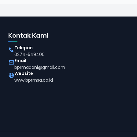
Kontak Kami
Telepon
0274-549400
Email
bprmadani@gmail.com
Website
www.bprmsa.co.id