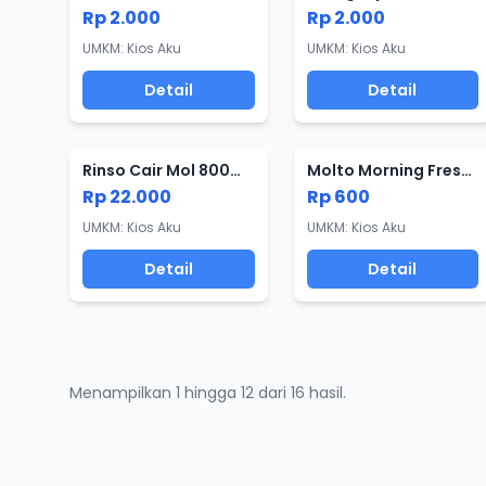
Rp 2.000
Rp 2.000
UMKM: Kios Aku
UMKM: Kios Aku
Detail
Detail
Rinso Cair Mol 800ml Re
Molto Morning Fresh 18ml
Rp 22.000
Rp 600
UMKM: Kios Aku
UMKM: Kios Aku
Detail
Detail
Menampilkan 1 hingga 12 dari 16 hasil.