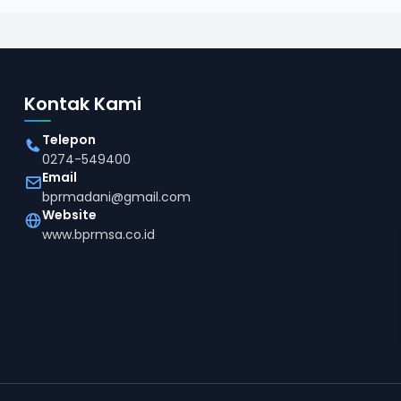
Kontak Kami
Telepon
0274-549400
Email
bprmadani@gmail.com
Website
www.bprmsa.co.id