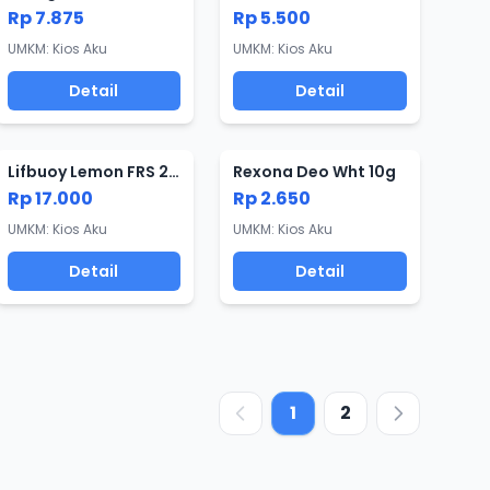
Rp 7.875
Rp 5.500
UMKM: Kios Aku
UMKM: Kios Aku
Detail
Detail
Lifbuoy Lemon FRS 250ml
Rexona Deo Wht 10g
Rp 17.000
Rp 2.650
UMKM: Kios Aku
UMKM: Kios Aku
Detail
Detail
1
2